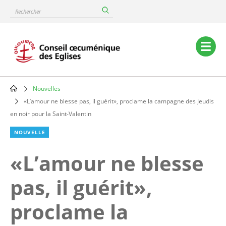
Skip
Rechercher
to
main
content
Main
navigation
Nouvelles
Breadcrumb
«L’amour ne blesse pas, il guérit», proclame la campagne des Jeudis
en noir pour la Saint-Valentin
NOUVELLE
«L’amour ne blesse
pas, il guérit»,
proclame la