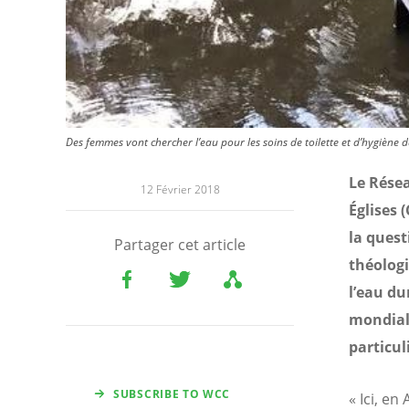
Des femmes vont chercher l’eau pour les soins de toilette et d’hygièn
Le Rése
12 Février 2018
Églises 
la quest
Partager cet article
théolog
l’eau du
mondiale
particul
SUBSCRIBE TO WCC
« Ici, e