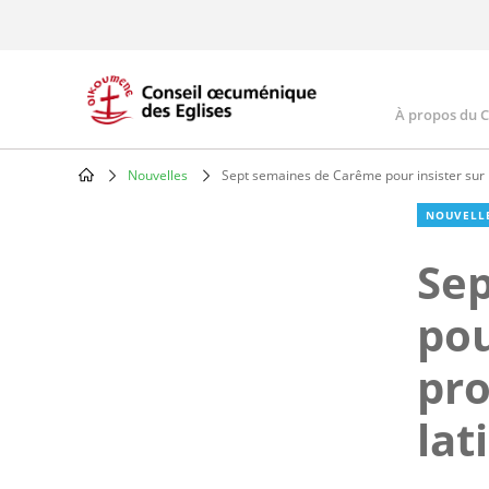
Skip
to
main
content
À propos du 
Main
navig
Nouvelles
Sept semaines de Carême pour insister sur l
Breadcrumb
NOUVELL
Se
pou
pro
lat