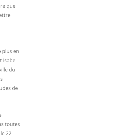
ère que
ettre
e plus en
t Isabel
ille du
es
tudes de
e
ns toutes
le 22