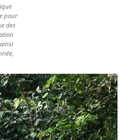
ique
me pour
se des
ation
ainsi
nnée,