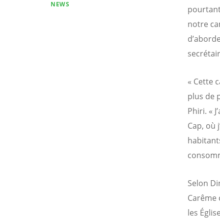
NEWS
pourtant
notre ca
d’aborde
secrétai
« Cette 
plus de 
Phiri. « 
Cap, où 
habitant
consomm
Selon Di
Carême c
les Égli