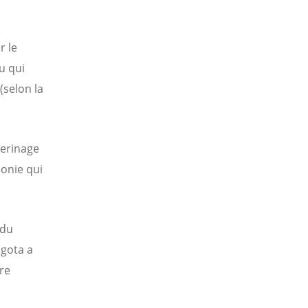
r le
u qui
(selon la
lerinage
monie qui
 du
ogota a
re