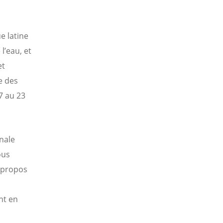
e latine
l’eau, et
et
e des
17 au 23
nale
ous
à propos
nt en