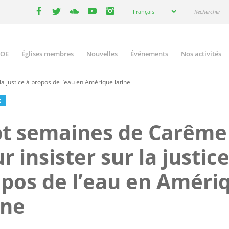
Select
Rechercher
Français
your
facebook
twitter
youtube
youtube
instagram
language
COE
Églises membres
Nouvelles
Événements
Nos activités
ation
a justice à propos de l’eau en Amérique latine
E
pt semaines de Carême
r insister sur la justice
pos de l’eau en Améri
ine