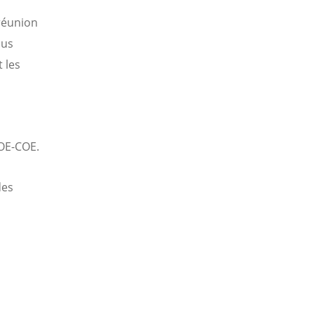
réunion
ous
 les
ROE-COE.
des