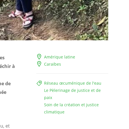
Amérique latine
es
Caraïbes
échir à
me de
Réseau œcuménique de l'eau
Le Pèlerinage de justice et de
née
paix
Soin de la création et justice
climatique
u, et