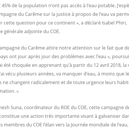
 45% de la population n’ont pas accès à l’eau potable. J’esp
mpagne du Carême sur la justice à propos de l’eau va perm
r cette question pour ce continent », a déclaré Isabel Phiri,
re générale adjointe du COE.
campagne du Carême attire notre attention sur le fait que d
pays ont jour après jour des problèmes avec l’eau », poursui
J’ai été choquée en apprenant qu’à partir du 12 avril 2018, la v
j’ai vécu plusieurs années, va manquer d’eau, à moins que l
s ne changent radicalement et de toute urgence leurs habi
ation. »
nesh Suna, coordinateur du ROE du COE, cette campagne d
onstitue une action très importante visant à galvaniser da
ses membres du COE l’élan vers la Journée mondiale de l’eau, 