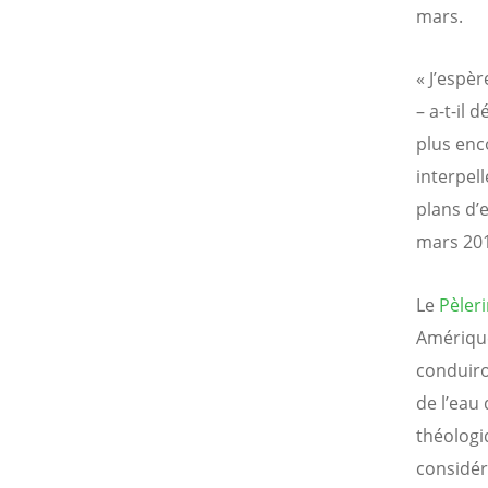
mars.
« J’espè
– a-t-il 
plus enc
interpel
plans d’e
mars 201
Le
Pèleri
Amérique
conduiro
de l’eau 
théologi
considéra