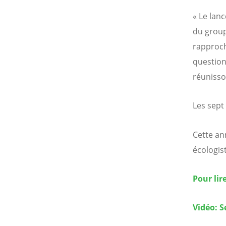
« Le lan
du group
rapproch
question
réunisso
Les sept
Cette an
écologis
Pour lir
Vidéo: S