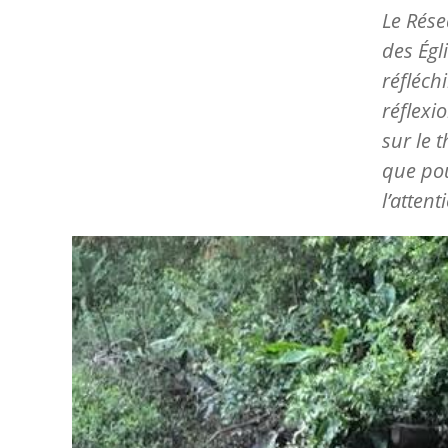
Le Rés
des Égl
réfléch
réflexi
sur le 
que pou
l’atten
Image