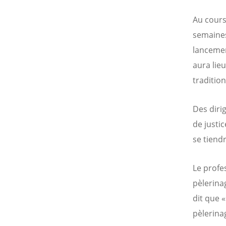
Au cours
semaines
lancemen
aura lie
traditio
Des diri
de justic
se tiend
Le profe
pèlerinag
dit que 
pèlerina