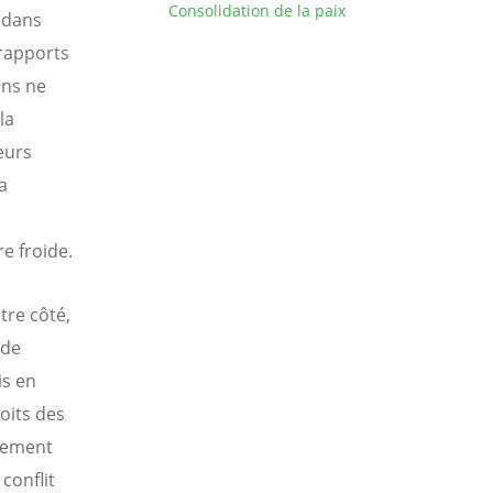
Consolidation de la paix
r dans
 rapports
ions ne
la
eurs
a
e froide.
tre côté,
 de
is en
roits des
lement
conflit