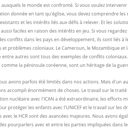
s auxquels le monde est confronté. Si vous voulez interveni
ation donnée en tant qu'église, vous devez comprendre les
existants et les intérêts liés aux défis à relever. Et les solut
aussi faciles en raison des intérêts en jeu. Si vous regardez 
des conflits dans les pays en développement, ils sont liés à l
s et problèmes coloniaux. Le Cameroun, le Mozambique et l
e entre autres sont tous des exemples de conflits coloniaux.
, comme la péninsule coréenne, sont un héritage de la guerr
ous avons parfois été limités dans nos actions. Mais d'un au
ns accompli énormément de choses. Le travail sur le traité
tion nucléaire avec l'ICAN a été extraordinaire, les efforts m
ur protéger les enfants avec l'UNICEF et le travail sur les d
s avec le HCR sont des avancées majeures. Nous avons éga
es pourparlers avec et entre les parties impliquées dans le 