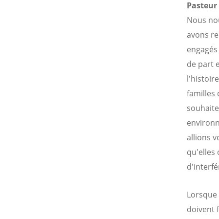
Pasteur
Nous no
avons re
engagés 
de part e
l'histoir
familles 
souhaiten
environn
allions 
qu'elles
d'interfé
Lorsque 
doivent f