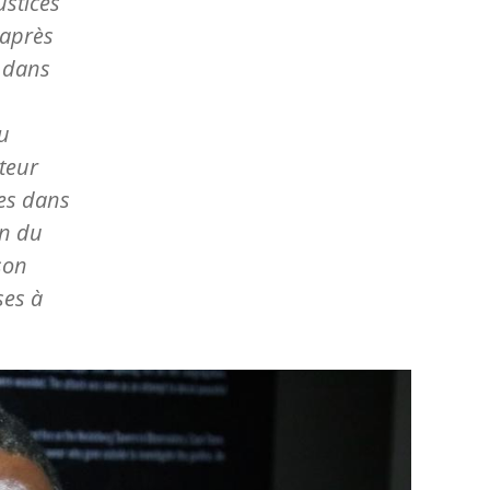
ustices
 après
l dans
du
teur
ces dans
on du
son
ses à