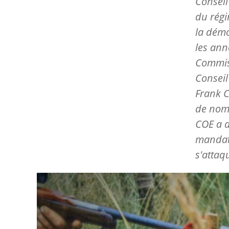
Conseil
du régi
la démo
les ann
Commiss
Conseil
Frank C
de nom
COE a 
mandat 
s'attaq
Image