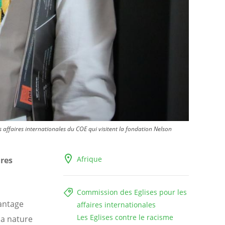
 affaires internationales du COE qui visitent la fondation Nelson
Afrique
ires
Commission des Eglises pour les
vantage
affaires internationales
Les Eglises contre le racisme
la nature