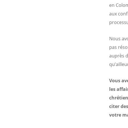
en Colom
aux conf
processu
Nous av
pas réso
auprès d
qu’ailleu
Vous ave
les affa
chrétien
citer de
votre m