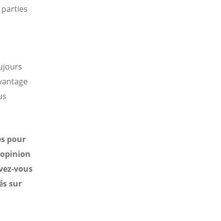
parties
ujours
avantage
us
es pour
l'opinion
uvez-vous
és sur