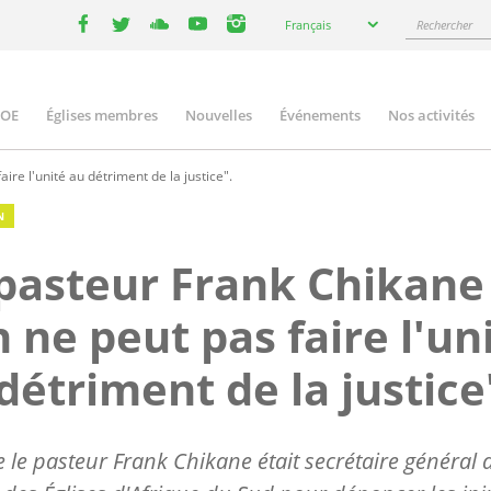
Select
Rechercher
Français
your
facebook
twitter
youtube
youtube
instagram
language
COE
Églises membres
Nouvelles
Événements
Nos activités
ation
ire l'unité au détriment de la justice".
N
pasteur Frank Chikane 
 ne peut pas faire l'un
détriment de la justice
 le pasteur Frank Chikane était secrétaire général 