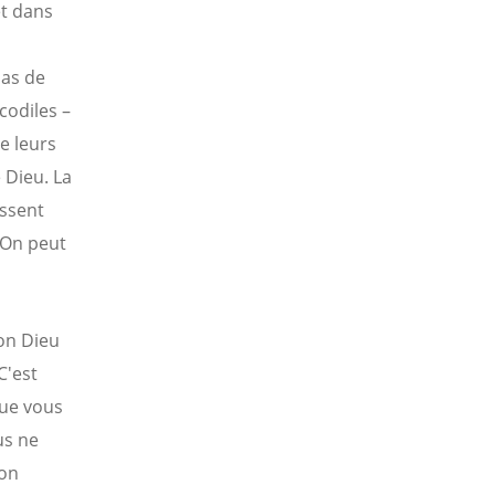
t dans
pas de
ocodiles –
e leurs
 Dieu. La
issent
 On peut
lon Dieu
C'est
que vous
us ne
ion