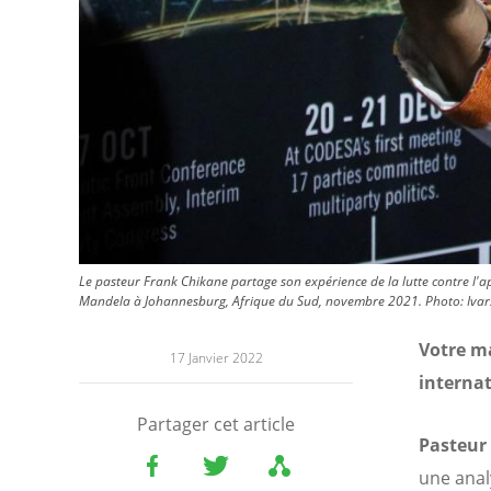
Le pasteur Frank Chikane partage son expérience de la lutte contre l'ap
Mandela à Johannesburg, Afrique du Sud, novembre 2021.
Photo:
Iva
Votre ma
17 Janvier 2022
internat
Partager cet article
Pasteur
une anal