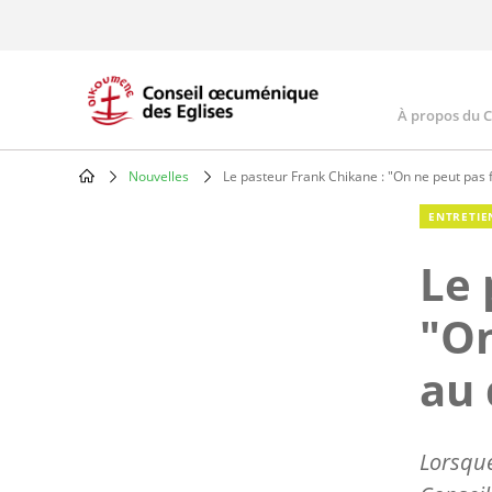
Skip
to
main
content
À propos du 
Main
navig
Nouvelles
Le pasteur Frank Chikane : "On ne peut pas fa
Breadcrumb
ENTRETIE
Le 
"On
au 
Lorsque