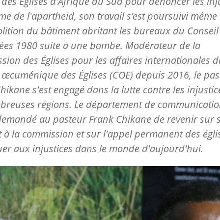
 des Églises d'Afrique du Sud pour dénoncer les inj
me de l'apartheid, son travail s’est poursuivi même
lition du bâtiment abritant les bureaux du Consei
ées 1980 suite à une bombe. Modérateur de la
ion des Églises pour les affaires internationales 
 œcuménique des Églises (COE) depuis 2016, le pas
hikane s'est engagé dans la lutte contre les injusti
breuses régions. Le département de communicati
demandé au pasteur Frank Chikane de revenir sur 
à la commission et sur l'appel permanent des égli
uer aux injustices dans le monde d'aujourd'hui.