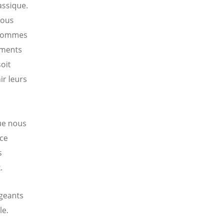
assique.
nous
s sommes
ements
soit
ir leurs
ue nous
 ce
s
.
igeants
le.