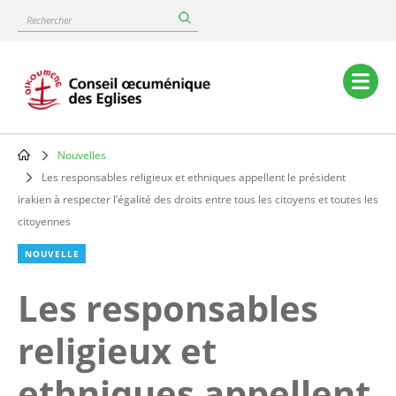
Skip
Rechercher
to
main
content
Main
navigation
Nouvelles
Breadcrumb
Les responsables religieux et ethniques appellent le président
irakien à respecter l’égalité des droits entre tous les citoyens et toutes les
citoyennes
NOUVELLE
Les responsables
religieux et
ethniques appellent