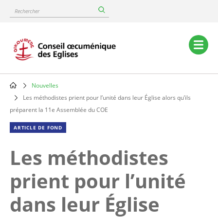
Skip
Rechercher
to
main
content
Main
navigation
Nouvelles
Breadcrumb
Les méthodistes prient pour l’unité dans leur Église alors qu’ils
préparent la 11e Assemblée du COE
ARTICLE DE FOND
Les méthodistes
prient pour l’unité
dans leur Église