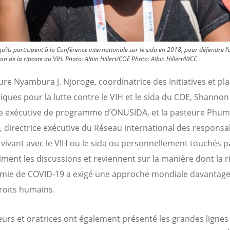
ils participent à la Conférence internationale sur le sida en 2018, pour défendre l’a
ion de la riposte au VIH. Photo: Albin Hillert/COE
Photo:
Albin Hillert/WCC
ure Nyambura J. Njoroge, coordinatrice des Initiatives et pl
ues pour la lutte contre le VIH et le sida du COE, Shannon
ce exécutive de programme d’ONUSIDA, et la pasteure Phum
, directrice exécutive du Réseau international des responsa
x vivant avec le VIH ou le sida ou personnellement touchés p
niment les discussions et reviennent sur la manière dont la r
mie de COVID-19 a exigé une approche mondiale davantage
droits humains.
eurs et oratrices ont également présenté les grandes lignes