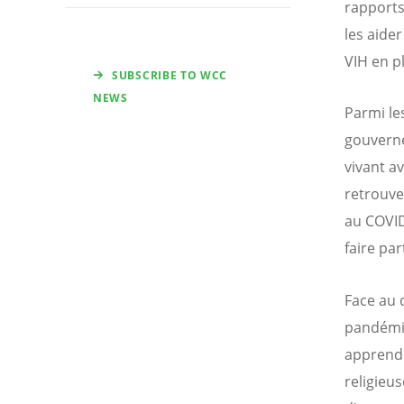
rapports
les aide
VIH en p
SUBSCRIBE TO WCC
NEWS
Parmi le
gouverne
vivant av
retrouve
au COVID
faire pa
Face au 
pandémie
apprend
religieu