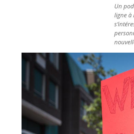
Un podc
ligne à
s’intér
personn
nouvell
Image