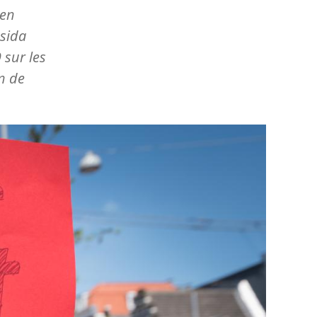
 en
 sida
 sur les
on de