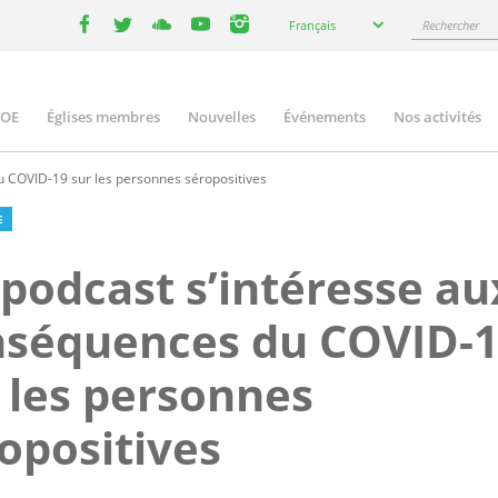
Select
Rechercher
Français
your
facebook
twitter
youtube
youtube
instagram
language
COE
Églises membres
Nouvelles
Événements
Nos activités
ation
 COVID-19 sur les personnes séropositives
E
podcast s’intéresse au
nséquences du COVID-
 les personnes
opositives