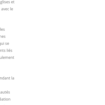
lises et
 avec le
les
nes
qui se
nts liés
eulement
endant la
nautés
éation