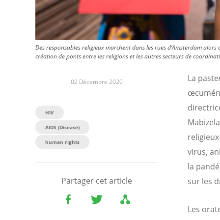
Des responsables religieux marchent dans les rues d’Amsterdam alors qu’
création de ponts entre les religions et les autres secteurs de coordinat
La paste
02 Décembre 2020
œcuméniq
directri
HIV
Mabizela
AIDS (Disease)
religieu
human rights
virus, a
la pandé
Partager cet article
sur les 
Les orat