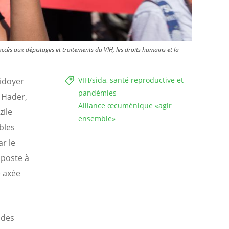
ccès aux dépistages et traitements du VIH, les droits humains et la
VIH/sida, santé reproductive et
aidoyer
pandémies
 Hader,
Alliance œcuménique «agir
zile
ensemble»
bles
ar le
iposte à
 axée
 des