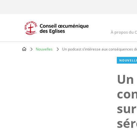
Skip
to
main
content
À propos du 
Main
navig
Nouvelles
Un podcast s’intéresse aux conséquences du
Breadcrumb
NOUVELL
Un 
co
sur
sér