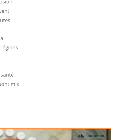
fusion
vent
utes.
la
 régions
a santé
 sont mis