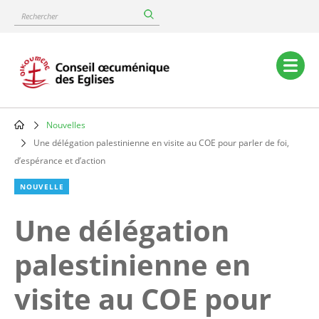
Skip
Rechercher
to
main
content
Main
navigation
Nouvelles
Breadcrumb
Une délégation palestinienne en visite au COE pour parler de foi,
d’espérance et d’action
NOUVELLE
Une délégation
palestinienne en
visite au COE pour