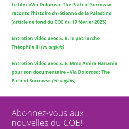
Le film «Via Dolorosa: The Path of Sorrows»
raconte l’histoire chrétienne de la Palestine
(article de fond du COE du 19 février 2025)
Entretien vidéo avec S. B. le patriarche
Théophile III
(en anglais)
Entretien vidéo avec S. E. Mme Amira Hanania
pour son documentaire «Via Dolorosa: The
Path of Sorrows»
(en anglais)
Abonnez-vous aux
nouvelles du COE!