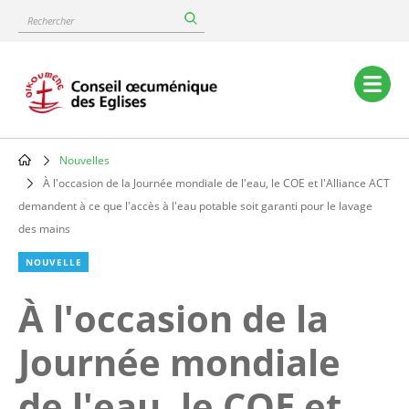
Skip
Rechercher
to
main
content
Main
navigation
Nouvelles
Breadcrumb
À l'occasion de la Journée mondiale de l'eau, le COE et l'Alliance ACT
demandent à ce que l'accès à l'eau potable soit garanti pour le lavage
des mains
NOUVELLE
À l'occasion de la
Journée mondiale
de l'eau, le COE et