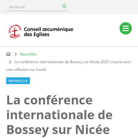
Skip
Rechercher
to
main
content
Main
navigation
Nouvelles
Breadcrumb
La conférence internationale de Bossey sur Nicée 2025 s’ouvre avec
une réflexion sur l’unité
NOUVELLE
La conférence
internationale de
Bossey sur Nicée