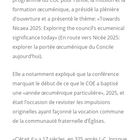
programme du COE pour l’unité, la mission et la
formation œcuménique, a présidé la plénière
d’ouverture et a présenté le thème: «
Towards
Nicaea 2025: Exploring the council’s ecumenical
significance today
» (En route vers Nicée 2025:
explorer la portée œcuménique du Concile
aujourd’hui).
Elle a notamment expliqué que la conférence
marquait le début de ce que le COE a baptisé
une «année œcuménique particulière», 2025, et
était l’occasion de revisiter les impulsions
originelles ayant façonné la vocation commune
de la communauté fraternelle d’Églises.
«C’était il y a 17 siècles, en 325 après J.-C, lorsque