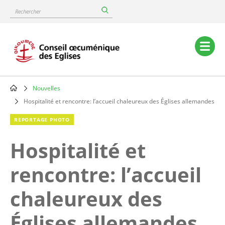
Skip
Rechercher
to
main
content
Main
navigation
Nouvelles
Breadcrumb
Hospitalité et rencontre: l’accueil chaleureux des Églises allemandes
REPORTAGE PHOTO
Hospitalité et
rencontre: l’accueil
chaleureux des
Églises allemandes