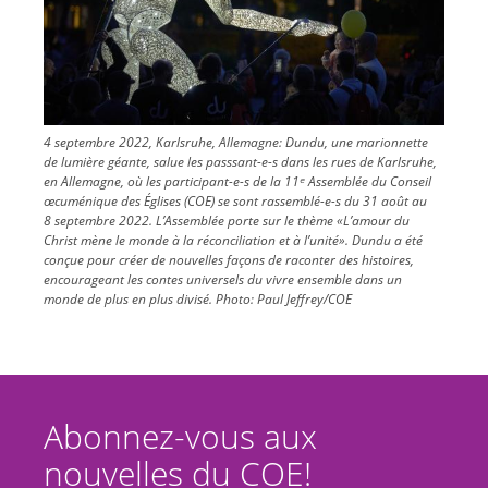
4 septembre 2022, Karlsruhe, Allemagne: Dundu, une marionnette
de lumière géante, salue les passsant-e-s dans les rues de Karlsruhe,
en Allemagne, où les participant-e-s de la 11ᵉ Assemblée du Conseil
œcuménique des Églises (COE) se sont rassemblé-e-s du 31 août au
8 septembre 2022. L’Assemblée porte sur le thème «L’amour du
Christ mène le monde à la réconciliation et à l’unité». Dundu a été
conçue pour créer de nouvelles façons de raconter des histoires,
encourageant les contes universels du vivre ensemble dans un
monde de plus en plus divisé.
Photo:
Paul Jeffrey/COE
Abonnez-vous aux
nouvelles du COE!