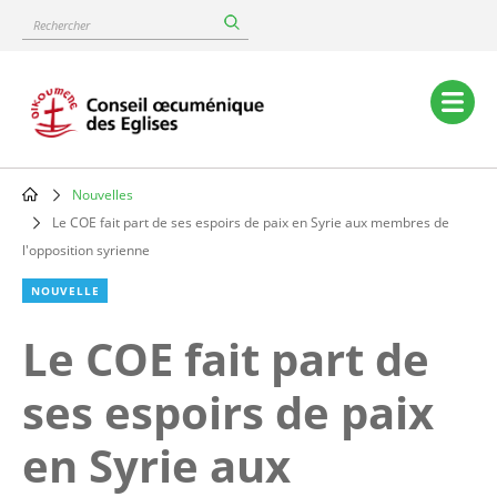
Skip
Rechercher
to
main
content
Main
navigation
Nouvelles
Breadcrumb
Le COE fait part de ses espoirs de paix en Syrie aux membres de
l'opposition syrienne
NOUVELLE
Le COE fait part de
ses espoirs de paix
en Syrie aux