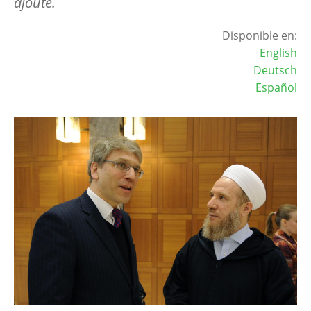
ajouté.
Disponible en:
English
Deutsch
Español
Image