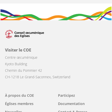
Visiter le COE
Centre œcuménique
Kyoto Building
Chemin du Pommier 42
CH-1218 Le Grand-Saconnex, Switzerland
Main
À propos du COE
Participez
navigation
Églises membres
Documentation
Nouvelles
Contact & Presse