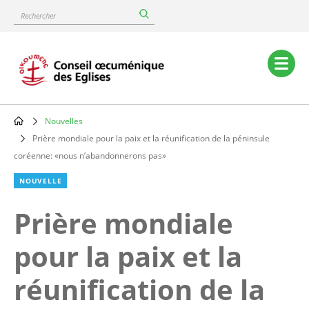
Skip
Rechercher
to
main
content
Main
navigation
Nouvelles
Breadcrumb
Prière mondiale pour la paix et la réunification de la péninsule
coréenne: «nous n’abandonnerons pas»
NOUVELLE
Prière mondiale
pour la paix et la
réunification de la