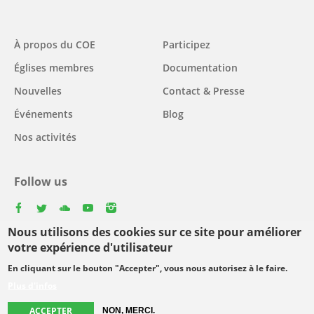
Main
À propos du COE
Participez
navigation
Églises membres
Documentation
Nouvelles
Contact & Presse
Événements
Blog
Nos activités
Follow us
facebook
twitter
youtube
youtube
instagram
Nous utilisons des cookies sur ce site pour améliorer
Select
votre expérience d'utilisateur
your
En cliquant sur le bouton "Accepter", vous nous autorisez à le faire.
Footer
language
© Copyright WCC 2026
Conditions d'utilisation
Plus d'infos
menu
Protection des données personnelles
ACCEPTER
NON, MERCI.