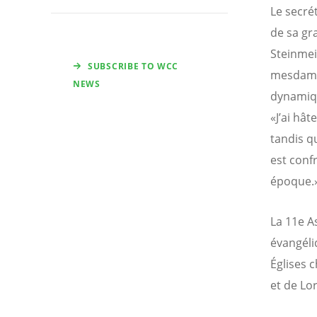
Le secrét
de sa gr
Steinmei
SUBSCRIBE TO WCC
mesdames
NEWS
dynamiqu
«J’ai hât
tandis q
est conf
époque.
La 11e A
évangéli
Églises 
et de Lor