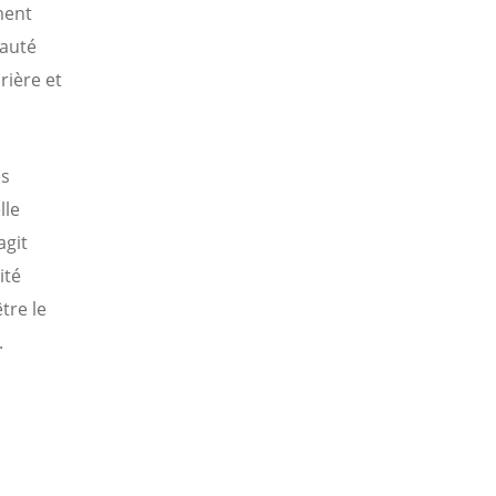
ment
nauté
rière et
es
lle
agit
ité
tre le
.