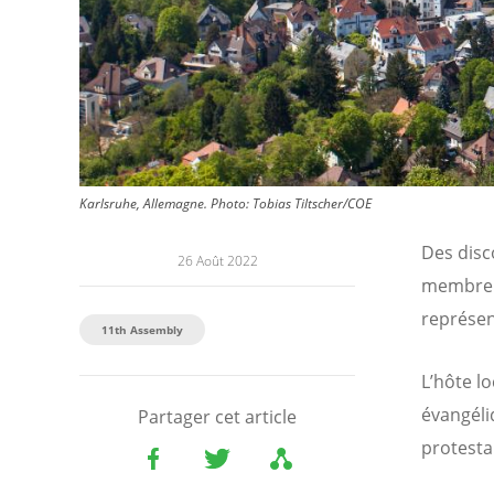
Karlsruhe, Allemagne.
Photo:
Tobias Tiltscher/COE
Des disc
26 Août 2022
membre d
représen
11th Assembly
L’hôte l
évangéli
Partager cet article
protesta