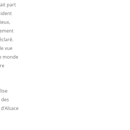
ait part
sident
ieux,
gement
claré.
de vue
le monde
re
lise
l des
 d’Alsace