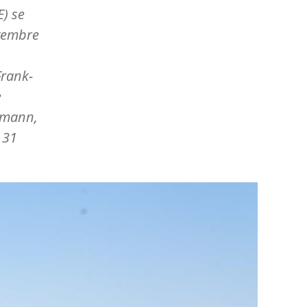
) se
ptembre
Frank-
e
hmann,
 31