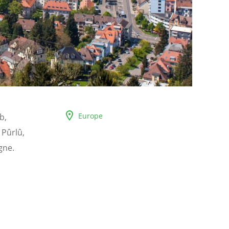
Europe
b,
 Pûrlû,
gne.