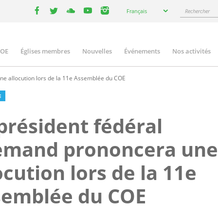
Select
Rechercher
Français
your
facebook
twitter
youtube
youtube
instagram
language
COE
Églises membres
Nouvelles
Événements
Nos activités
ation
ne allocution lors de la 11e Assemblée du COE
E
président fédéral
lemand prononcera une
ocution lors de la 11e
semblée du COE