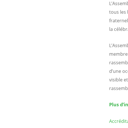
L’Assemb
tous les
fraterne
la célébr
L’Assemb
membres,
rassemble
d’une oc
visible 
rassembl
Plus d’i
Accrédit