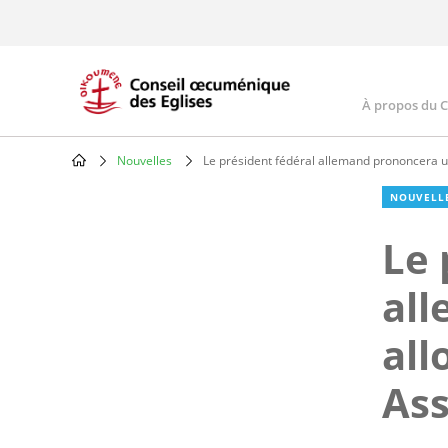
Skip
to
main
content
À propos du 
Main
navig
Nouvelles
Le président fédéral allemand prononcera u
Breadcrumb
NOUVELL
Le 
al
all
As