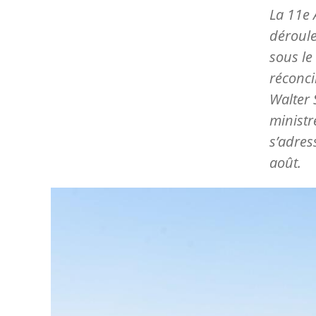
La 11e 
déroule
sous le
réconci
Walter 
minist
s’adres
août.
Image