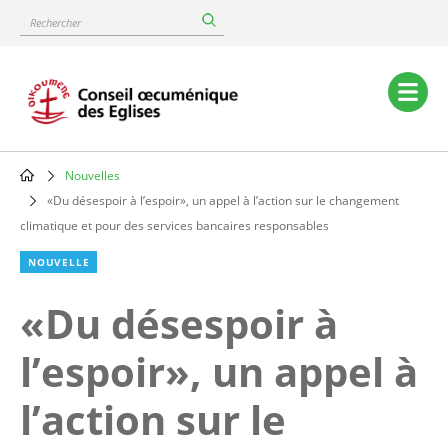
Skip
Rechercher
to
main
content
Main
navigation
Nouvelles
Breadcrumb
«Du désespoir à l’espoir», un appel à l’action sur le changement
climatique et pour des services bancaires responsables
NOUVELLE
«Du désespoir à
l’espoir», un appel à
l’action sur le