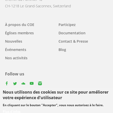
CH-1218 Le Grand-Saconnex, Switzerland
Main
À propos du COE
Participez
navigation
Églises membres
Documentation
Nouvelles
Contact & Presse
Événements
Blog
Nos activités
Follow us
facebook
twitter
youtube
youtube
instagram
Nous utilisons des cookies sur ce site pour améliorer
Select
votre expérience d'utilisateur
your
En cliquant sur le bouton "Accepter", vous nous autorisez à le faire.
Footer
language
© Copyright WCC 2026
Conditions d'utilisation
Plus d'infos