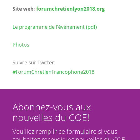
Site web:
forumchretienlyon2018.org
Le programme de l’événement (pdf)
Photos
Suivre sur Twitter:
#ForumChretien
Francophone
2018
Abonnez-vous aux
nouvelles du COE!
Veuillez remplir ce formulaire si vous
souhaitez recevoir les nouvelles du COE