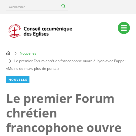
Skip
Rechercher
to
main
content
Main
navigation
Nouvelles
Breadcrumb
Le premier Forum chrétien francophone ouvre à Lyon avec l'appel:
«Moins de murs plus de ponts!»
NOUVELLE
Le premier Forum
chrétien
francophone ouvre