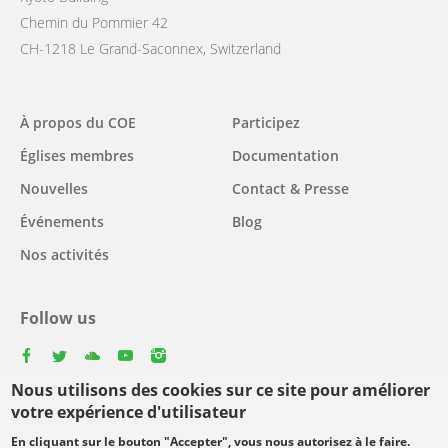
Chemin du Pommier 42
CH-1218 Le Grand-Saconnex, Switzerland
Main
À propos du COE
Participez
navigation
Églises membres
Documentation
Nouvelles
Contact & Presse
Événements
Blog
Nos activités
Follow us
facebook
twitter
youtube
youtube
instagram
Nous utilisons des cookies sur ce site pour améliorer
Select
votre expérience d'utilisateur
your
En cliquant sur le bouton "Accepter", vous nous autorisez à le faire.
Footer