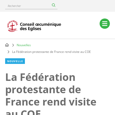
Skip
Rechercher
to
main
content
Main
navigation
Nouvelles
Breadcrumb
La Fédération protestante de France rend visite au COE
NOUVELLE
La Fédération
protestante de
France rend visite
au COE