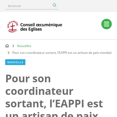
Skip
Rechercher
to
main
content
Main
navigation
Nouvelles
Breadcrumb
Pour son coordinateur sortant, l’EAPPI est un artisan de paix mondial
NOUVELLE
Pour son
coordinateur
sortant, l’EAPPI est
un artisan de paix