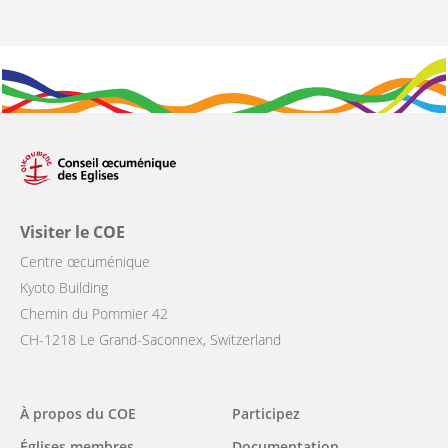
Visiter le COE
Centre œcuménique
Kyoto Building
Chemin du Pommier 42
CH-1218 Le Grand-Saconnex, Switzerland
Main
À propos du COE
Participez
navigation
Églises membres
Documentation