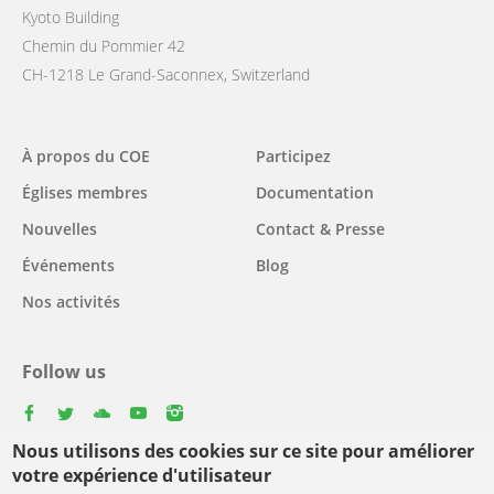
Kyoto Building
Chemin du Pommier 42
CH-1218 Le Grand-Saconnex, Switzerland
Main
À propos du COE
Participez
navigation
Églises membres
Documentation
Nouvelles
Contact & Presse
Événements
Blog
Nos activités
Follow us
facebook
twitter
youtube
youtube
instagram
Nous utilisons des cookies sur ce site pour améliorer
Select
votre expérience d'utilisateur