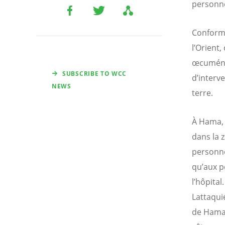
personne
Conformé
l’Orient,
œcuméniq
SUBSCRIBE TO WCC
d’interv
NEWS
terre.
À Hama, 
dans la z
personne
qu’aux p
l’hôpita
Lattaqui
de Hama.