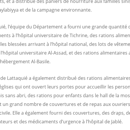
s, et a distribué des paniers de nourriture aux familles sini
aylabiyya et de la campagne environnante.
uié, l’équipe du Département a fourni une grande quantité 
nts à l’hôpital universitaire de Tichrine, des rations alimen
les blessées arrivant à l’hôpital national, des lots de vêtem
 l’hôpital universitaire Al-Assad, et des rations alimentaires 
’hébergement Al-Basile.
 de Lattaquié a également distribué des rations alimentaire
 églises qui ont ouvert leurs portes pour accueillir les perso
s sans abri, des rations pour enfants dans le hall de la mo
et un grand nombre de couvertures et de repas aux ouvriers
civile. Elle a également fourni des couvertures, des draps, d
ateurs et des médicaments d’urgence à l’hôpital de Jablé.