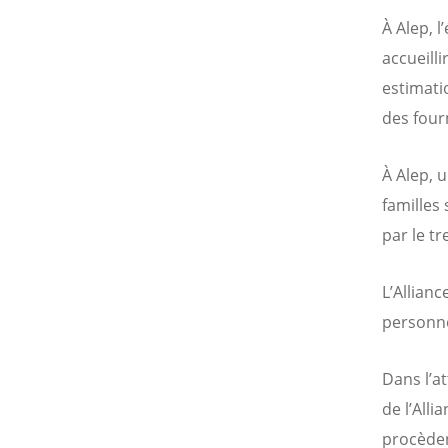
À Alep, 
accueilli
estimatio
des four
À Alep, 
familles
par le t
L’Allian
personne
Dans l’a
de l’All
procèden