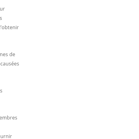
our
s
d’obtenir
ines de
s causées
es
 membres
ournir