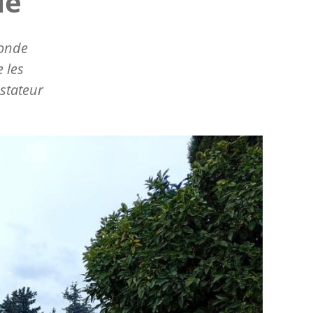
ie
monde
e les
stateur