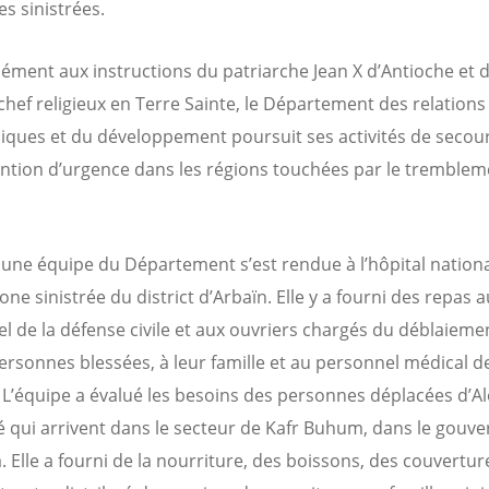
s sinistrées.
ment aux instructions du patriarche Jean X d’Antioche et d
 chef religieux en Terre Sainte, le Département des relations
ues et du développement poursuit ses activités de secour
ention d’urgence dans les régions touchées par le tremblem
une équipe du Département s’est rendue à l’hôpital nationa
one sinistrée du district d’Arbaïn. Elle y a fourni des repas a
l de la défense civile et aux ouvriers chargés du déblaiemen
ersonnes blessées, à leur famille et au personnel médical d
l. L’équipe a évalué les besoins des personnes déplacées d’Al
é qui arrivent dans le secteur de Kafr Buhum, dans le gouve
 Elle a fourni de la nourriture, des boissons, des couvertur