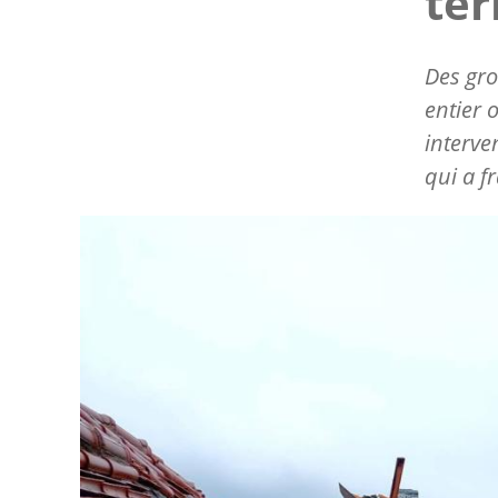
ter
Des gro
entier 
interve
qui a fr
Image