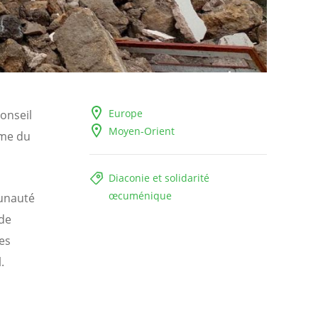
Europe
onseil
Moyen-Orient
ême du
Diaconie et solidarité
œcuménique
munauté
ide
es
.