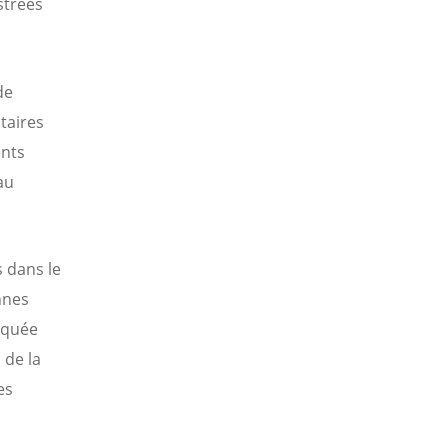
strées
de
taires
ents
au
s dans le
nnes
squée
 de la
es