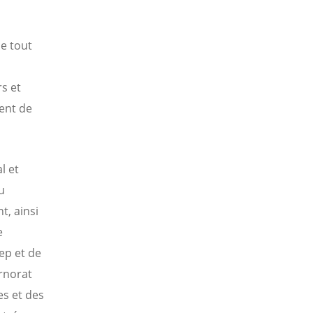
e tout
s et
ent de
l et
u
t, ainsi
e
ep et de
rnorat
es et des