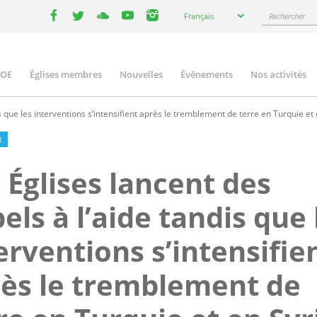
Select
Rechercher
Français
your
facebook
twitter
youtube
youtube
instagram
language
COE
Églises membres
Nouvelles
Événements
Nos activités
ation
s que les interventions s’intensifient après le tremblement de terre en Turquie et 
E
 Églises lancent des
els à l’aide tandis que 
erventions s’intensifie
ès le tremblement de