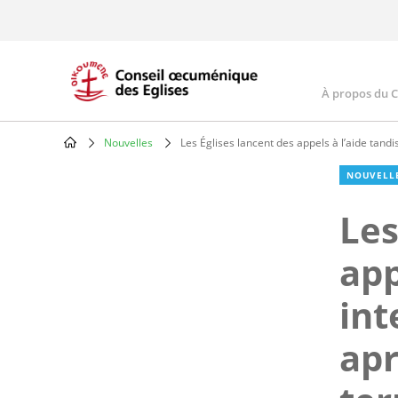
Skip
to
main
content
À propos du 
Main
navig
Nouvelles
Les Églises lancent des appels à l’aide tandi
Breadcrumb
NOUVELL
Les
app
int
apr