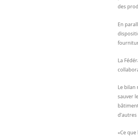
des prod
En paral
disposit
fournitu
La Fédér
collabor
Le bilan
sauver l
bâtiment
d’autres
«Ce que 