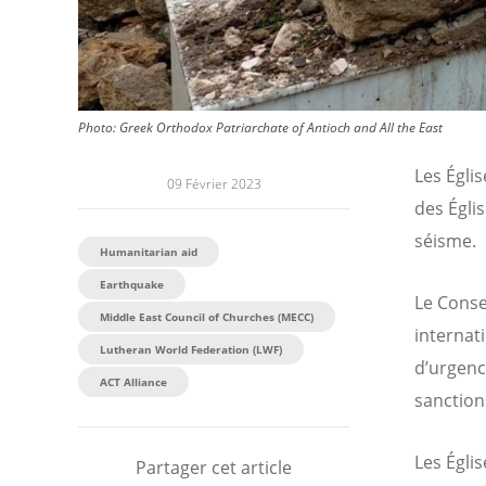
Photo:
Greek Orthodox Patriarchate of Antioch and All the East
Les Égli
09 Février 2023
des Égli
séisme.
Humanitarian aid
Earthquake
Le Conse
Middle East Council of Churches (MECC)
internat
Lutheran World Federation (LWF)
d’urgenc
ACT Alliance
sanctions
Les Égli
Partager cet article