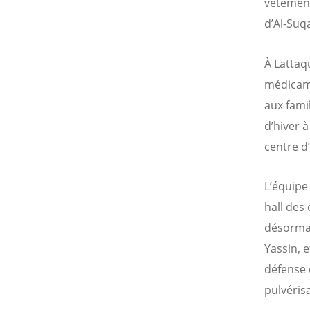
vêtement
d’Al-Suq
À Lattaq
médicame
aux famil
d’hiver à
centre d
L’équipe
hall des
désormai
Yassin, 
défense 
pulvéris