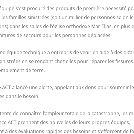
l’équipe s’est procuré des produits de première nécessité p
r les familles sinistrées (soit un millier de personnes selon le
ns) dans les salles de l’église orthodoxe Mar Elias, en plus 
nitures de secours pour les personnes déplacées.
une équipe technique a entrepris de venir en aide à des diza
 sinistrées en se rendant chez elles pour réparer les fissure
remblement de terre.
ce ACT a lancé une alerte, appelant aux dons pour soutenir l
s dans le besoin.
ttente de connaître l’ampleur totale de la catastrophe, les
iance ACT prennent des nouvelles de leurs propres équipes,
t à des évaluations rapides des besoins et s’efforcent de f