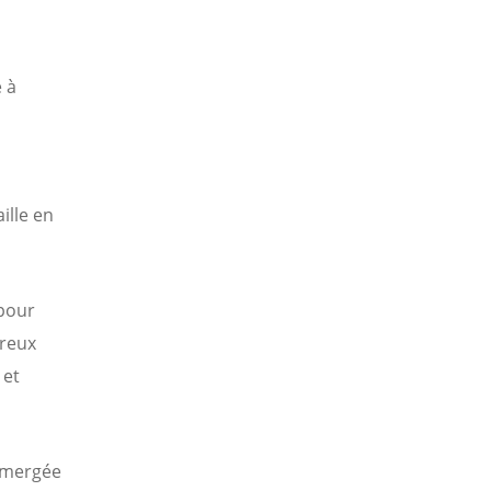
 à
ille en
 pour
breux
 et
 émergée