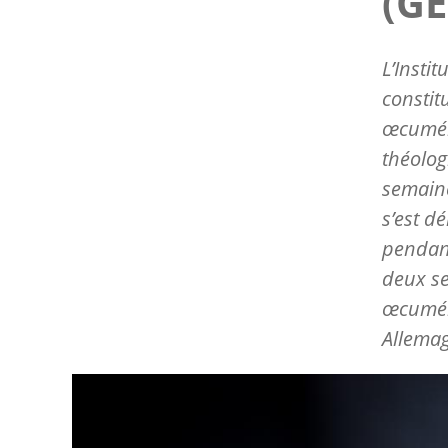
(GE
L’Insti
constit
œcumén
théolog
semaine
s’est d
pendant
deux se
œcuméni
Allema
Image