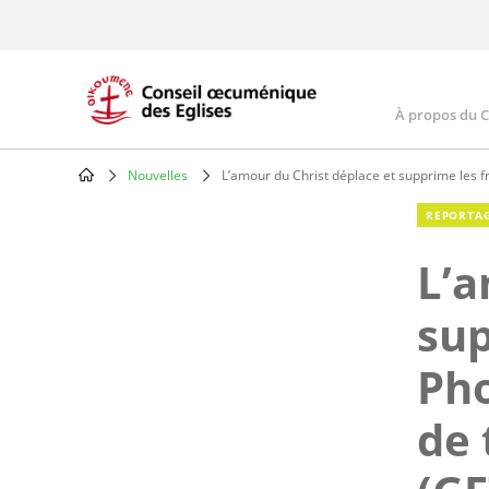
Skip
to
main
content
À propos du 
Main
navig
Nouvelles
L’amour du Christ déplace et supprime les f
Breadcrumb
REPORTA
L’a
sup
Pho
de