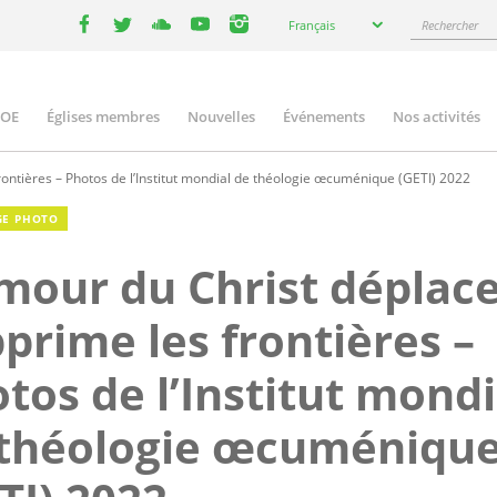
Select
Rechercher
Français
your
facebook
twitter
youtube
youtube
instagram
language
COE
Églises membres
Nouvelles
Événements
Nos activités
ation
rontières – Photos de l’Institut mondial de théologie œcuménique (GETI) 2022
GE PHOTO
mour du Christ déplace
prime les frontières –
tos de l’Institut mondi
 théologie œcuméniqu