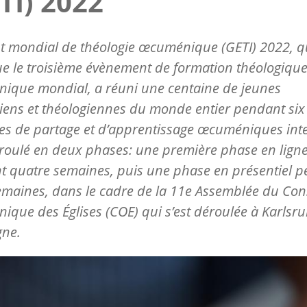
TI) 2022
tut mondial de théologie œcuménique (GETI) 2022, q
ue le troisième évènement de formation théologiqu
ique mondial, a réuni une centaine de jeunes
iens et théologiennes du monde entier pendant six
s de partage et d’apprentissage œcuméniques inten
éroulé en deux phases: une première phase en lign
 quatre semaines, puis une phase en présentiel 
maines, dans le cadre de la 11e Assemblée du Con
que des Églises (COE) qui s’est déroulée à Karlsru
gne.