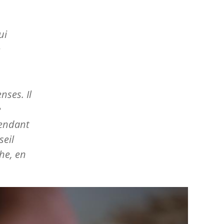
ui
e
ses. Il
e
pendant
seil
he, en