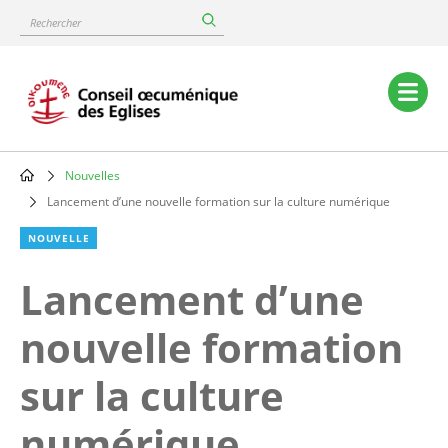
Skip
Rechercher
to
main
content
Main
navigation
Nouvelles
Breadcrumb
Lancement d’une nouvelle formation sur la culture numérique
NOUVELLE
Lancement d’une
nouvelle formation
sur la culture
numérique