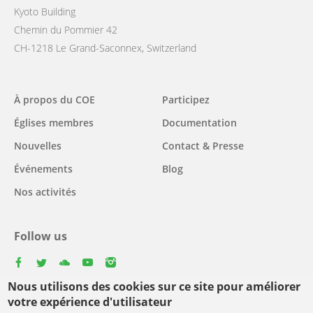
Kyoto Building
Chemin du Pommier 42
CH-1218 Le Grand-Saconnex, Switzerland
Main
À propos du COE
Participez
navigation
Églises membres
Documentation
Nouvelles
Contact & Presse
Événements
Blog
Nos activités
Follow us
facebook
twitter
youtube
youtube
instagram
Nous utilisons des cookies sur ce site pour améliorer
Select
votre expérience d'utilisateur