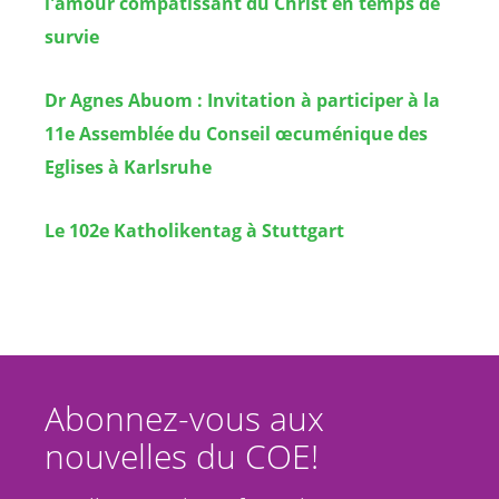
l'amour compatissant du Christ en temps de
survie
Dr Agnes Abuom : Invitation à participer à la
11e Assemblée du Conseil œcuménique des
Eglises à Karlsruhe
Le 102e Katholikentag à Stuttgart
Abonnez-vous aux
nouvelles du COE!