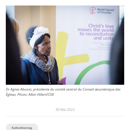
Image
Dr Agnes Abuom, prèsidente du comité central du Conseil œcuménique des
Églises.
Photo:
Albin Hillert/COE
30 Mai 2022
Katholikentag