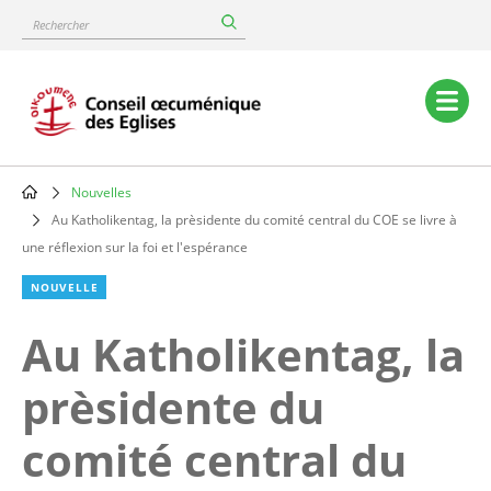
Skip
Rechercher
to
main
content
Main
navigation
Nouvelles
Breadcrumb
Au Katholikentag, la prèsidente du comité central du COE se livre à
une réflexion sur la foi et l'espérance
NOUVELLE
Au Katholikentag, la
prèsidente du
comité central du