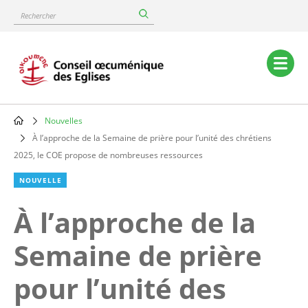
Skip
Rechercher
to
main
content
Main
navigation
Nouvelles
Breadcrumb
À l’approche de la Semaine de prière pour l’unité des chrétiens
2025, le COE propose de nombreuses ressources
NOUVELLE
À l’approche de la
Semaine de prière
pour l’unité des