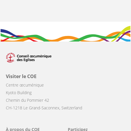
Visiter le COE
Centre œcuménique
Kyoto Building
Chemin du Pommier 42
CH-1218 Le Grand-Saconnex, Switzerland
Main
À propos du COE
Participez