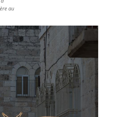
 a
ière au