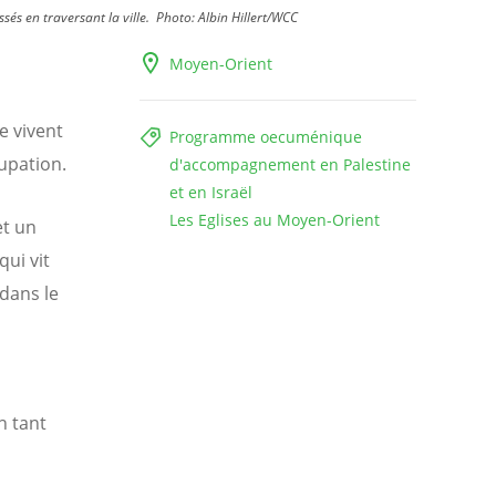
sés en traversant la ville.
Photo:
Albin Hillert/WCC
Moyen-Orient
e vivent
Programme oecuménique
cupation.
d'accompagnement en Palestine
et en Israël
Les Eglises au Moyen-Orient
et un
qui vit
 dans le
n tant