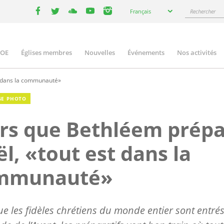
Select
Rechercher
Français
your
facebook
twitter
youtube
youtube
instagram
language
COE
Églises membres
Nouvelles
Événements
Nos activités
ation
t dans la communauté»
GE PHOTO
rs que Bethléem prép
l, «tout est dans la
mmunauté»
ue les fidèles chrétiens du monde entier sont entré