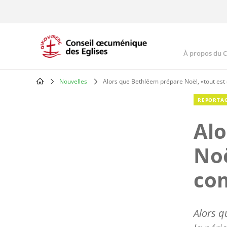
Skip
to
main
content
À propos du 
Main
navig
Nouvelles
Alors que Bethléem prépare Noël, «tout es
Breadcrumb
REPORTA
Alo
Noë
co
Alors q