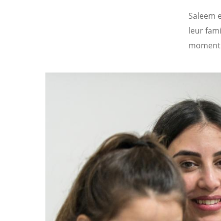
Saleem e
leur fam
moment f
Image