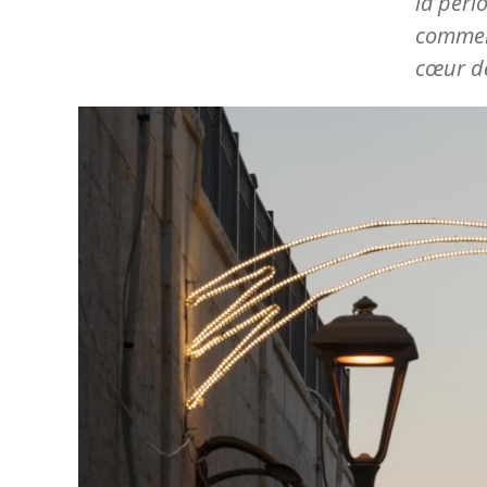
la péri
commenc
cœur de
Image