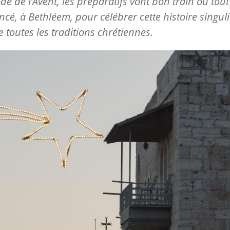
ode de l’Avent, les préparatifs vont bon train où tout
é, à Bethléem, pour célébrer cette histoire singul
 toutes les traditions chrétiennes.