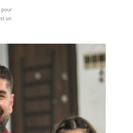
r pour
est un