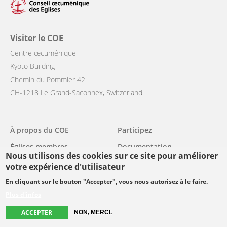
Visiter le COE
Centre œcuménique
Kyoto Building
Chemin du Pommier 42
CH-1218 Le Grand-Saconnex, Switzerland
Main
À propos du COE
Participez
navigation
Églises membres
Documentation
Nous utilisons des cookies sur ce site pour améliorer
Nouvelles
Contact & Presse
votre expérience d'utilisateur
Événements
Blog
En cliquant sur le bouton "Accepter", vous nous autorisez à le faire.
Plus d'infos
Nos activités
ACCEPTER
NON, MERCI.