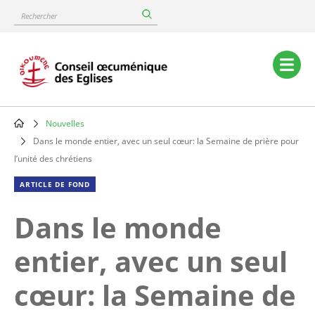
Skip
Rechercher
to
main
content
Main
navigation
Nouvelles
Breadcrumb
Dans le monde entier, avec un seul cœur: la Semaine de prière pour
l’unité des chrétiens
ARTICLE DE FOND
Dans le monde
entier, avec un seul
cœur: la Semaine de