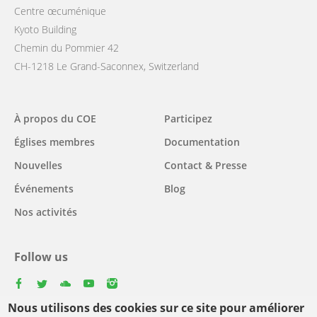
Centre œcuménique
Kyoto Building
Chemin du Pommier 42
CH-1218 Le Grand-Saconnex, Switzerland
Main
À propos du COE
Participez
navigation
Églises membres
Documentation
Nouvelles
Contact & Presse
Événements
Blog
Nos activités
Follow us
facebook
twitter
youtube
youtube
instagram
Nous utilisons des cookies sur ce site pour améliorer