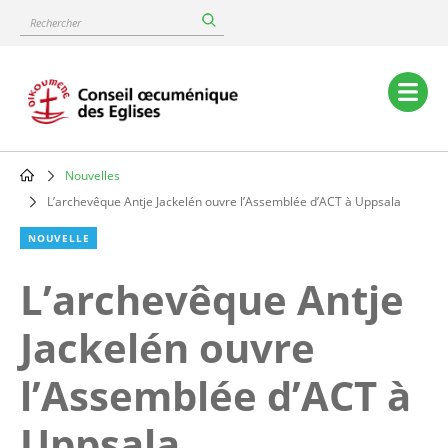
Skip
Rechercher
to
main
content
Main
navigation
Nouvelles
Breadcrumb
L’archevêque Antje Jackelén ouvre l’Assemblée d’ACT à Uppsala
NOUVELLE
L’archevêque Antje
Jackelén ouvre
l’Assemblée d’ACT à
Uppsala