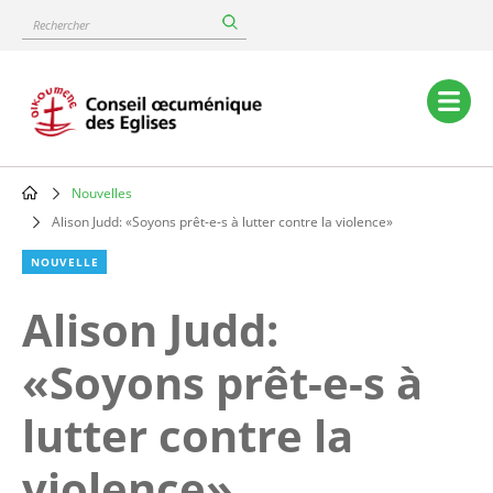
Skip
Rechercher
to
main
content
Main
navigation
Nouvelles
Breadcrumb
Alison Judd: «Soyons prêt-e-s à lutter contre la violence»
NOUVELLE
Alison Judd:
«Soyons prêt-e-s à
lutter contre la
violence»