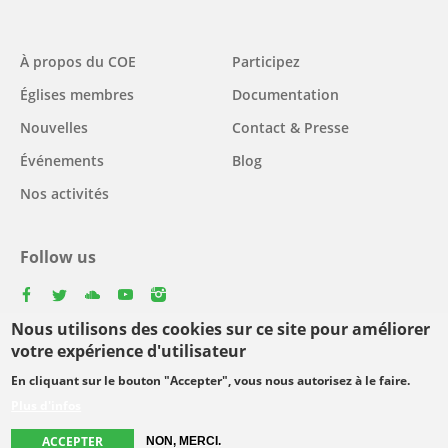
Main
À propos du COE
Participez
navigation
Églises membres
Documentation
Nouvelles
Contact & Presse
Événements
Blog
Nos activités
Follow us
facebook
twitter
youtube
youtube
instagram
Nous utilisons des cookies sur ce site pour améliorer
Select
votre expérience d'utilisateur
your
En cliquant sur le bouton "Accepter", vous nous autorisez à le faire.
Footer
language
© Copyright WCC 2026
Conditions d'utilisation
Plus d'infos
menu
Protection des données personnelles
ACCEPTER
NON, MERCI.