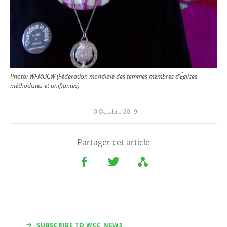
Photo: WFMUCW (Fédération mondiale des femmes membres d’Églises
méthodistes et unifiantes)
10 Octobre 2019
Partager cet article
SUBSCRIBE TO WCC NEWS