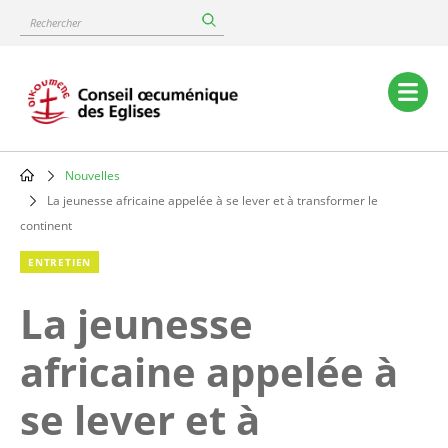
Skip
Rechercher
to
main
content
Main
navigation
Nouvelles
Breadcrumb
La jeunesse africaine appelée à se lever et à transformer le
continent
ENTRETIEN
La jeunesse
africaine appelée à
se lever et à