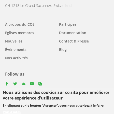
CH-1218 Le Grand-Saconnex, Switzerland
Main
À propos du COE
Participez
navigation
Églises membres
Documentation
Nouvelles
Contact & Presse
Événements
Blog
Nos activités
Follow us
facebook
twitter
youtube
youtube
instagram
Nous utilisons des cookies sur ce site pour améliorer
Select
votre expérience d'utilisateur
your
En cliquant sur le bouton "Accepter", vous nous autorisez à le faire.
Footer
language
© Copyright WCC 2026
Conditions d'utilisation
Plus d'infos