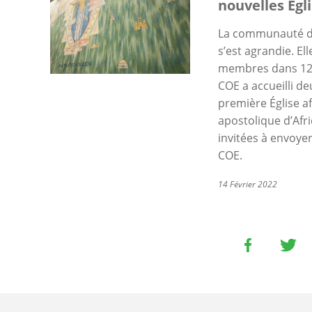
nouvelles Ég
La communauté du
s’est agrandie. E
membres dans 120
COE a accueilli d
première Église afr
apostolique d’Afr
invitées à envoye
COE.
14 Février 2022