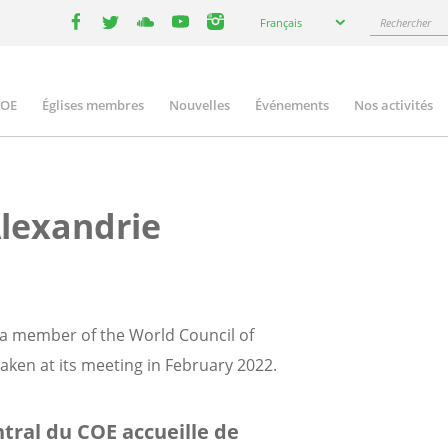
Select
Rechercher
Français
your
facebook
twitter
youtube
youtube
instagram
language
COE
Églises membres
Nouvelles
Événements
Nos activités
ation
Alexandrie
s a member of the World Council of
ken at its meeting in February 2022.
tral du COE accueille de