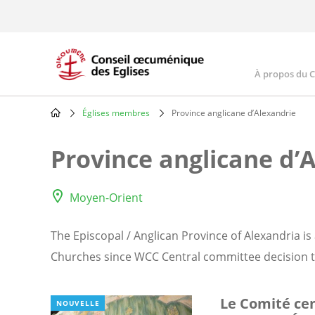
Skip
to
main
content
À propos du 
Main
navig
Églises membres
Province anglicane d’Alexandrie
Breadcrumb
Province anglicane d’
Moyen-Orient
The Episcopal / Anglican Province of Alexandria i
Churches since WCC Central committee decision ta
Le Comité cen
NOUVELLE