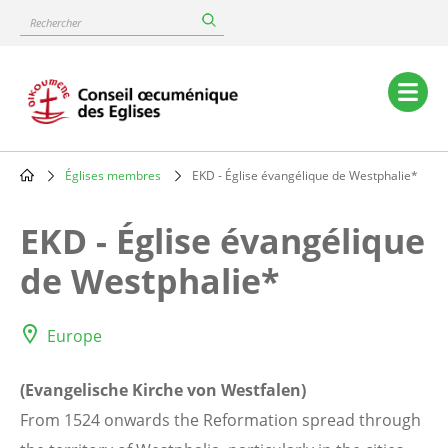
Skip
Rechercher
to
main
content
Main
navigation
Églises membres
EKD - Église évangélique de Westphalie*
Breadcrumb
EKD - Église évangélique
de Westphalie*
Europe
(Evangelische Kirche von Westfalen)
From 1524 onwards the Reformation spread through