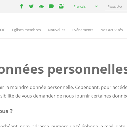
Select
Rechercher
Français
your
facebook
twitter
youtube
youtube
instagram
language
COE
Églises membres
Nouvelles
Événements
Nos activités
ation
données personnelle
rnir la moindre donnée personnelle. Cependant, pour accéder
sibilité de vous demander de nous fournir certaines donné
ous ?
éant, nom, adresse, numéro de téléphone, e-mail, date de