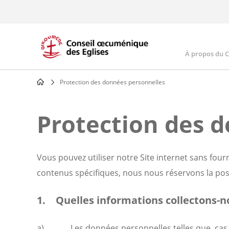
Skip
to
main
content
À propos du 
Main
navig
Protection des données personnelles
Breadcrumb
Protection des 
Vous pouvez utiliser notre Site internet sans fou
contenus spécifiques, nous nous réservons la pos
1. Quelles informations collectons-n
a) Les données personnelles telles que, cas éch