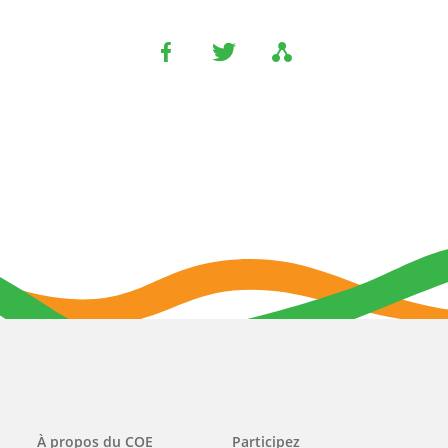
Main
À propos du COE
Participez