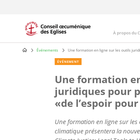
Skip
to
main
content
À propos du 
Main
navig
Événements
Une formation en ligne sur les outils jurid
Breadcrumb
ÉVÉNEMENT
Une formation en 
juridiques pour p
«de l’espoir pour
Une formation en ligne sur les 
climatique présentera la nouve