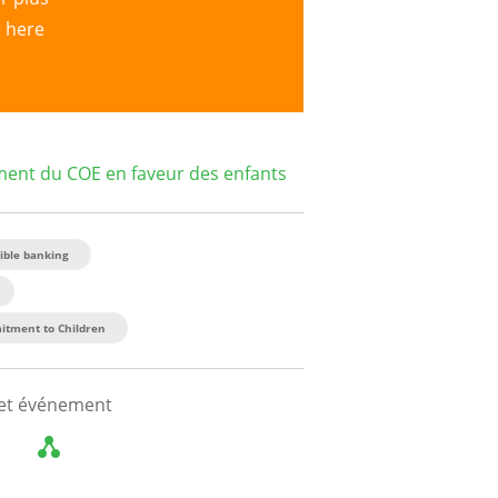
r here
ent du COE en faveur des enfants
ible banking
tment to Children
cet événement