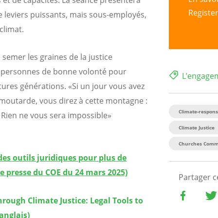
s et de capacités. La séance présentera
Registe
 leviers puissants, mais sous-employés,
climat.
 semer les graines de la justice
les personnes de bonne volonté pour
L’engagem
utures générations. «Si un jour vous avez
moutarde, vous direz à cette montagne :
Climate-respons
a. Rien ne vous sera impossible»
Climate Justice
Churches Commi
es outils juridiques pour plus de
e presse du COE du 24 mars 2025)
Partager 
rough Climate Justice: Legal Tools to
anglais)