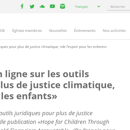
Select
Rechercher
Français
your
facebook
twitter
youtube
youtube
instagram
language
COE
Églises membres
Nouvelles
Événements
Nos activités
ation
iques pour plus de justice climatique, «de l’espoir pour les enfants»
ligne sur les outils
lus de justice climatique,
 les enfants»
outils juridiques pour plus de justice
lle publication «Hope for Children Through