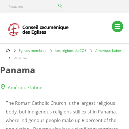
Skip
Rechercher
to
main
content
Main
navigation
Églises membres
Les régions du COE
Amérique latine
Breadcrumb
Panama
Panama
Amérique latine
The Roman Catholic Church is the largest religious
body, but indigenous religions still exist in Panama,
where indigenous people make up 8 percent of the