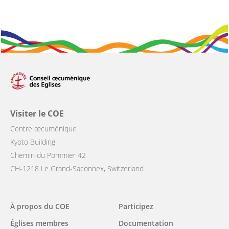
Visiter le COE
Centre œcuménique
Kyoto Building
Chemin du Pommier 42
CH-1218 Le Grand-Saconnex, Switzerland
Main
À propos du COE
Participez
navigation
Églises membres
Documentation