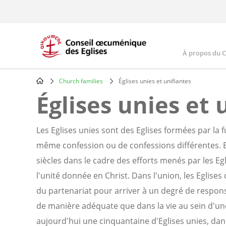
Skip
to
main
content
À propos du 
Main
navig
Church families
Églises unies et unifiantes
Breadcrumb
Églises unies et 
Les Eglises unies sont des Eglises formées par la 
même confession ou de confessions différentes. El
siècles dans le cadre des efforts menés par les Eg
l'unité donnée en Christ. Dans l'union, les Eglises
du partenariat pour arriver à un degré de respons
de manière adéquate que dans la vie au sein d'une 
aujourd'hui une cinquantaine d'Eglises unies, da