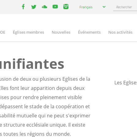
Select
Rechercher
Français
your
facebook
twitter
youtube
youtube
instagram
language
COE
Églises membres
Nouvelles
Événements
Nos activités
ation
unifiantes
fusion de deux ou plusieurs Eglises de la
Les Eglis
les font leur apparition depuis deux
lises pour rendre pleinement visible
 dépassent le stade de la coopération et
abilité mutuelle qui ne peut s'exprimer
structure ecclésiale unique. Il existe
ns toutes les régions du monde.