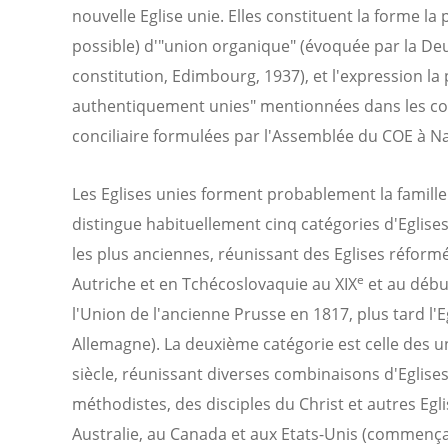
nouvelle Eglise unie. Elles constituent la forme la
possible) d'"union organique" (évoquée par la D
constitution, Edimbourg, 1937), et l'expression la p
authentiquement unies" mentionnées dans les c
conciliaire formulées par l'Assemblée du COE à Na
Les Eglises unies forment probablement la famille
distingue habituellement cinq catégories d'Eglises
les plus anciennes, réunissant des Eglises réform
e
Autriche et en Tchécoslovaquie au XIX
et au débu
l'Union de l'ancienne Prusse en 1817, plus tard l'E
Allemagne). La deuxième catégorie est celle des u
siècle, réunissant diverses combinaisons d'Eglise
méthodistes, des disciples du Christ et autres Egl
Australie, au Canada et aux Etats-Unis (commençan