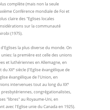
 plus complète (mais non la seule
euxième Conférence mondiale de Foi et
lus claire des "Eglises locales
onsidérations sur la communauté
irobi (1975).
 d'Eglises la plus diverse du monde. On
 unies: la première est celle des unions
ées et luthériennes en Allemagne, en
e
t du XX
siècle (l'Eglise évangélique de
glise évangélique de l'Union, en
e
nions intervenues tout au long du XX
s presbytériennes, congrégationalistes,
ises "libres" au Royaume-Uni, en
t avec l'Eglise unie du Canada en 1925).