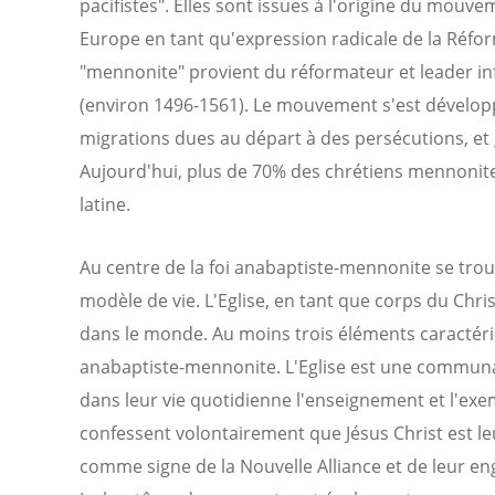
pacifistes". Elles sont issues à l'origine du mouv
Europe en tant qu'expression radicale de la Réfo
"mennonite" provient du réformateur et leader i
(environ 1496-1561). Le mouvement s'est développ
migrations dues au départ à des persécutions, et 
Aujourd'hui, plus de 70% des chrétiens mennonite
latine.
Au centre de la foi anabaptiste-mennonite se trouv
modèle de vie. L'Eglise, en tant que corps du Chris
dans le monde. Au moins trois éléments caractéris
anabaptiste-mennonite. L'Eglise est une communa
dans leur vie quotidienne l'enseignement et l'exem
confessent volontairement que Jésus Christ est l
comme signe de la Nouvelle Alliance et de leur e