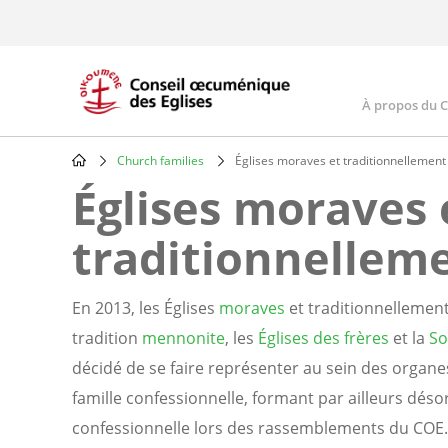
Skip
to
main
content
À propos du 
Main
navig
Church families
Églises moraves et traditionnellement 
Breadcrumb
Églises moraves 
traditionnelleme
En 2013, les Églises
moraves
et traditionnellemen
tradition
mennonite
, les
Églises des frères
et la
So
décidé de se faire représenter au sein des orga
famille confessionnelle, formant par ailleurs dés
confessionnelle lors des rassemblements du COE.