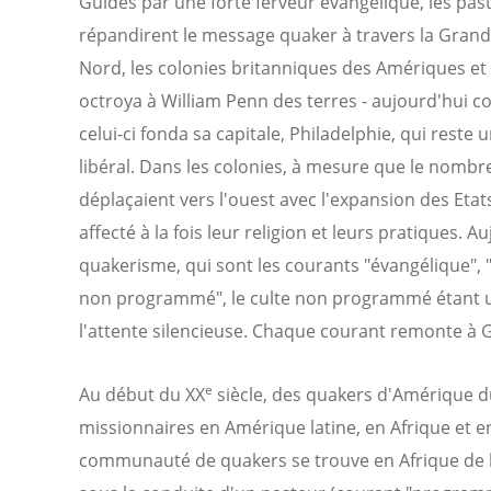
Guidés par une forte ferveur évangélique, les pas
répandirent le message quaker à travers la Grande
Nord, les colonies britanniques des Amériques et l
octroya à William Penn des terres - aujourd'hui c
celui-ci fonda sa capitale, Philadelphie, qui rest
libéral. Dans les colonies, à mesure que le nombr
déplaçaient vers l'ouest avec l'expansion des Etat
affecté à la fois leur religion et leurs pratiques.
quakerisme, qui sont les courants "évangélique", 
non programmé", le culte non programmé étant u
l'attente silencieuse. Chaque courant remonte à 
e
Au début du XX
siècle, des quakers d'Amérique 
missionnaires en Amérique latine, en Afrique et e
communauté de quakers se trouve en Afrique de l'E