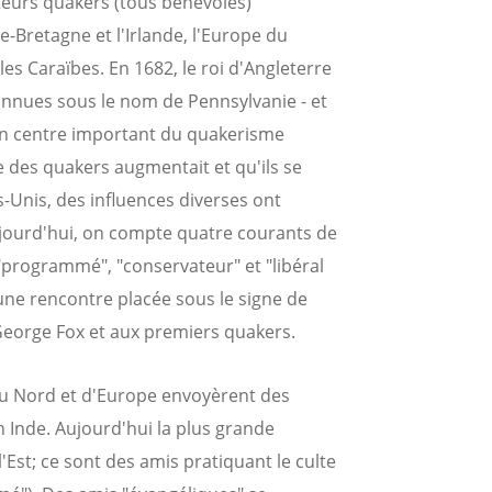
teurs quakers (tous bénévoles)
-Bretagne et l'Irlande, l'Europe du
es Caraïbes. En 1682, le roi d'Angleterre
onnues sous le nom de Pennsylvanie - et
e un centre important du quakerisme
e des quakers augmentait et qu'ils se
s-Unis, des influences diverses ont
 Aujourd'hui, on compte quatre courants de
"programmé", "conservateur" et "libéral
ne rencontre placée sous le signe de
George Fox et aux premiers quakers.
du Nord et d'Europe envoyèrent des
n Inde. Aujourd'hui la plus grande
st; ce sont des amis pratiquant le culte