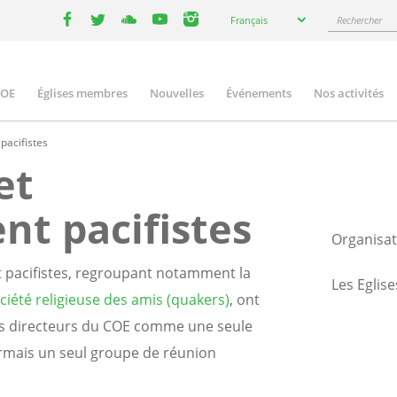
Select
Rechercher
Français
your
facebook
twitter
youtube
youtube
instagram
language
COE
Églises membres
Nouvelles
Événements
Nos activités
ation
pacifistes
et
nt pacifistes
Organisa
t pacifistes, regroupant notamment la
Les Eglis
ciété religieuse des amis (quakers)
, ont
nes directeurs du COE comme une seule
ormais un seul groupe de réunion