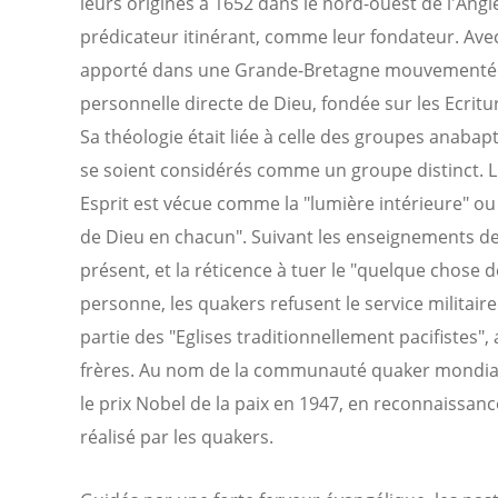
leurs origines à 1652 dans le nord-ouest de l'Ang
prédicateur itinérant, comme leur fondateur. Ave
apporté dans une Grande-Bretagne mouvementée 
personnelle directe de Dieu, fondée sur les Ecritu
Sa théologie était liée à celle des groupes anabap
se soient considérés comme un groupe distinct. L
Esprit est vécue comme la "lumière intérieure" ou 
de Dieu en chacun". Suivant les enseignements de
présent, et la réticence à tuer le "quelque chose 
personne, les quakers refusent le service militaire
partie des "Eglises traditionnellement pacifistes",
frères. Au nom de la communauté quaker mondial
le prix Nobel de la paix en 1947, en reconnaissanc
réalisé par les quakers.