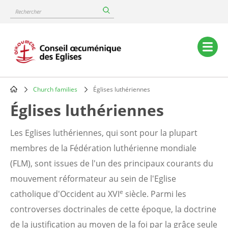
Skip
Rechercher
to
main
content
Main
navigation
Church families
Églises luthériennes
Breadcrumb
Églises luthériennes
Les Eglises luthériennes, qui sont pour la plupart
membres de la Fédération luthérienne mondiale
(FLM), sont issues de l'un des principaux courants du
mouvement réformateur au sein de l'Eglise
e
catholique d'Occident au XVI
siècle. Parmi les
controverses doctrinales de cette époque, la doctrine
de la justification au moyen de la foi par la grâce seule