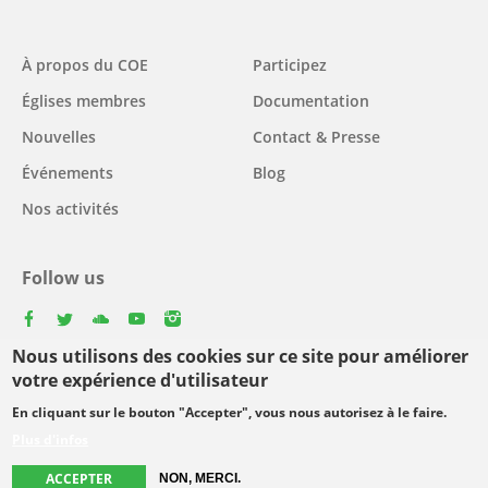
Main
À propos du COE
Participez
navigation
Églises membres
Documentation
Nouvelles
Contact & Presse
Événements
Blog
Nos activités
Follow us
facebook
twitter
youtube
youtube
instagram
Nous utilisons des cookies sur ce site pour améliorer
Select
votre expérience d'utilisateur
your
En cliquant sur le bouton "Accepter", vous nous autorisez à le faire.
Footer
language
© Copyright WCC 2026
Conditions d'utilisation
Plus d'infos
menu
Protection des données personnelles
ACCEPTER
NON, MERCI.