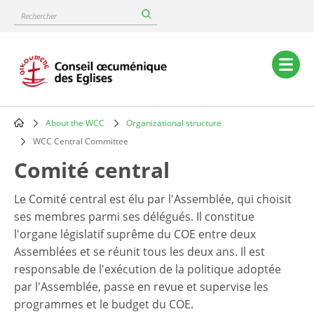
Skip
Rechercher
to
main
content
Main
navigation
About the WCC
Organizational structure
Breadcrumb
WCC Central Committee
Comité central
Le Comité central est élu par l'Assemblée, qui choisit
ses membres parmi ses délégués. Il constitue
l'organe législatif suprême du COE entre deux
Assemblées et se réunit tous les deux ans. Il est
responsable de l'exécution de la politique adoptée
par l'Assemblée, passe en revue et supervise les
programmes et le budget du COE.