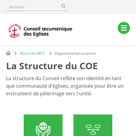
Skip
Rechercher
to
main
content
Main
navigation
About the WCC
Organizational structure
Breadcrumb
La Structure du COE
La structure du Conseil reflète son identité en tant
que communauté d'églises, organisée pour être un
instrument de pèlerinage vers l'unité.