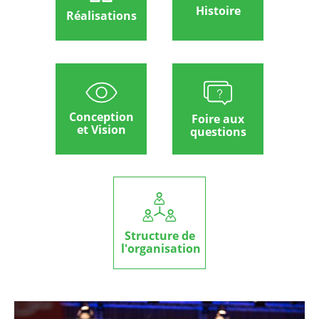
Histoire
Réalisations
Conception
Foire aux
et Vision
questions
Structure de
l'organisation
Image