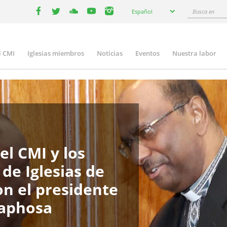
Select
Busca
Español
your
facebook
twitter
youtube
youtube
instagram
en
language
l CMI
Iglesias miembros
Noticias
Eventos
Nuestra labor
in
igation
el CMI y los
 de Iglesias de
on el presidente
maphosa