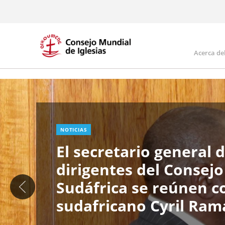
Skip
to
main
content
Acerca de
Ma
Image
nav
NOTICIAS
El secretario general d
dirigentes del Consejo
Sudáfrica se reúnen c
sudafricano Cyril Ra