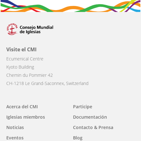
Visite el CMI
Ecumenical Centre
Kyoto Building
Chemin du Pommier 42
CH-1218 Le Grand-Saconnex, Switzerland
Main
Acerca del CMI
Participe
navigation
Iglesias miembros
Documentación
Noticias
Contacto & Prensa
Eventos
Blog