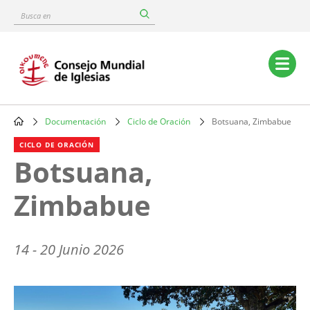
Skip
Busca
to
en
main
content
Main
navigation
Documentación
Ciclo de Oración
Botsuana, Zimbabue
Breadcrumb
CICLO DE ORACIÓN
Botsuana,
Zimbabue
14 - 20 Junio 2026
Image