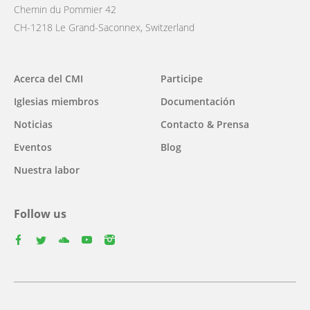
Chemin du Pommier 42
CH-1218 Le Grand-Saconnex, Switzerland
Main
Acerca del CMI
Participe
navigation
Iglesias miembros
Documentación
Noticias
Contacto & Prensa
Eventos
Blog
Nuestra labor
Follow us
facebook
twitter
youtube
youtube
instagram
Select
your
Footer