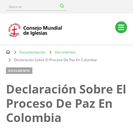
Skip
Busca
to
en
main
content
Main
navigation
Documentación
Documentos
Breadcrumb
Declaración Sobre El Proceso De Paz En Colombia
DOCUMENTO
Declaración Sobre El
Proceso De Paz En
Colombia