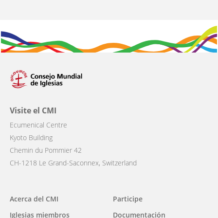
Visite el CMI
Ecumenical Centre
Kyoto Building
Chemin du Pommier 42
CH-1218 Le Grand-Saconnex, Switzerland
Main
Acerca del CMI
Participe
navigation
Iglesias miembros
Documentación