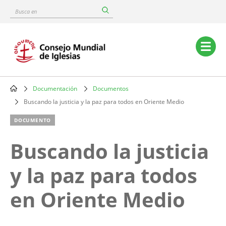
Skip
Busca
to
en
main
content
Main
navigation
Documentación
Documentos
Breadcrumb
Buscando la justicia y la paz para todos en Oriente Medio
DOCUMENTO
Buscando la justicia
y la paz para todos
en Oriente Medio