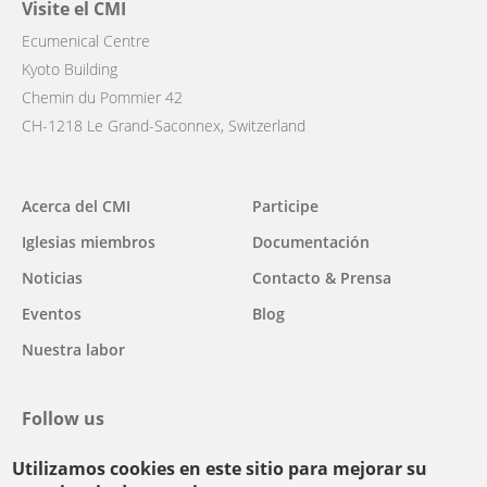
Visite el CMI
Ecumenical Centre
Kyoto Building
Chemin du Pommier 42
CH-1218 Le Grand-Saconnex, Switzerland
Main
Acerca del CMI
Participe
navigation
Iglesias miembros
Documentación
Noticias
Contacto & Prensa
Eventos
Blog
Nuestra labor
Follow us
Utilizamos cookies en este sitio para mejorar su
facebook
twitter
youtube
youtube
instagram