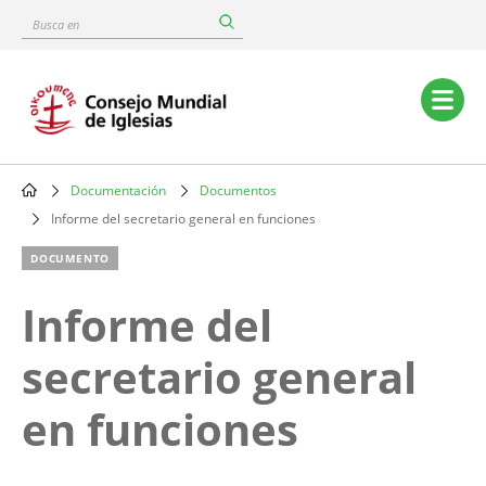
Skip
Busca
to
en
main
content
Main
navigation
Documentación
Documentos
Breadcrumb
Informe del secretario general en funciones
DOCUMENTO
Informe del
secretario general
en funciones