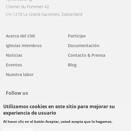
Chemin du Pommier 42
CH-1218 Le Grand-Saconnex, Switzerland
Main
Acerca del CMI
Participe
navigation
Iglesias miembros
Documentación
Noticias
Contacto & Prensa
Eventos
Blog
Nuestra labor
Follow us
Utilizamos cookies en este sitio para mejorar su
facebook
twitter
youtube
youtube
instagram
experiencia de usuario
Select
Al hacer clic en el botón Aceptar, usted acepta que lo hagamos.
your
Más información
Footer