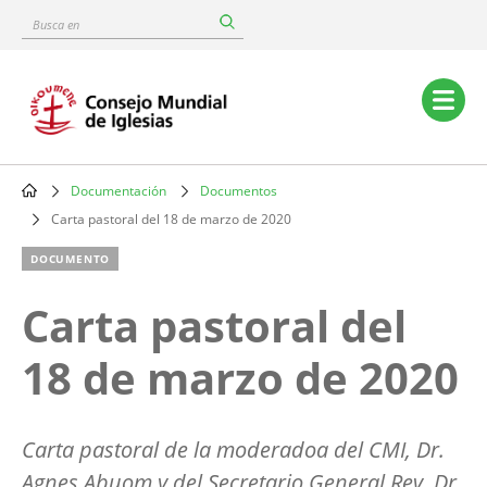
Skip
Busca
to
en
main
content
Main
navigation
Documentación
Documentos
Breadcrumb
Carta pastoral del 18 de marzo de 2020
DOCUMENTO
Carta pastoral del
18 de marzo de 2020
Carta pastoral de la moderadoa del CMI, Dr.
Agnes Abuom y del Secretario General Rev. Dr.