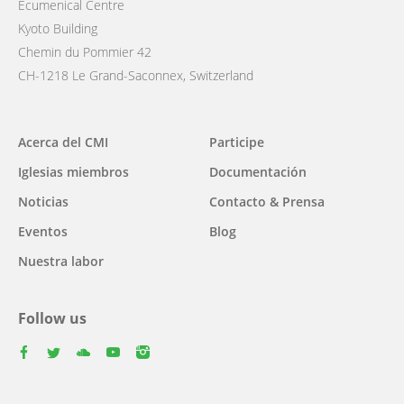
Ecumenical Centre
Kyoto Building
Chemin du Pommier 42
CH-1218 Le Grand-Saconnex, Switzerland
Main
Acerca del CMI
Participe
navigation
Iglesias miembros
Documentación
Noticias
Contacto & Prensa
Eventos
Blog
Nuestra labor
Follow us
facebook
twitter
youtube
youtube
instagram
Select