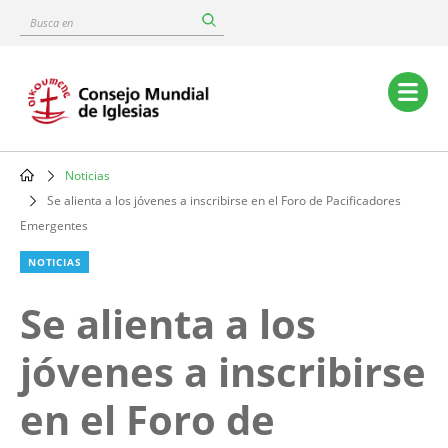
Skip
Busca
to
en
main
content
Main
navigation
Noticias
Breadcrumb
Se alienta a los jóvenes a inscribirse en el Foro de Pacificadores
Emergentes
NOTICIAS
Se alienta a los
jóvenes a inscribirse
en el Foro de