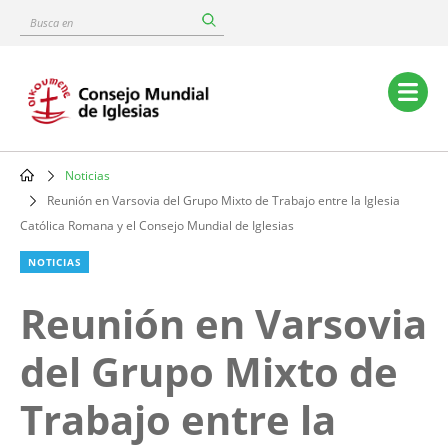
Skip
Busca
to
en
main
content
Main
navigation
Noticias
Breadcrumb
Reunión en Varsovia del Grupo Mixto de Trabajo entre la Iglesia
Católica Romana y el Consejo Mundial de Iglesias
NOTICIAS
Reunión en Varsovia
del Grupo Mixto de
Trabajo entre la