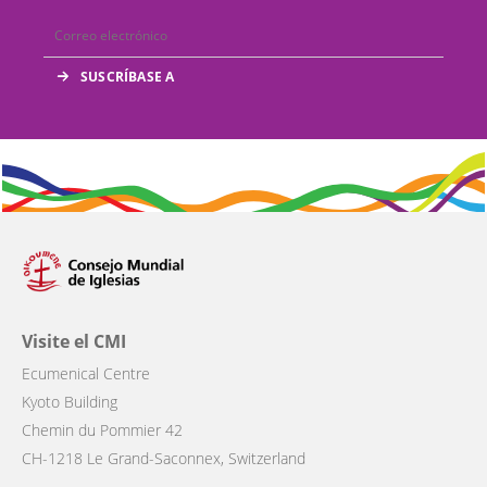
Visite el CMI
Ecumenical Centre
Kyoto Building
Chemin du Pommier 42
CH-1218 Le Grand-Saconnex, Switzerland