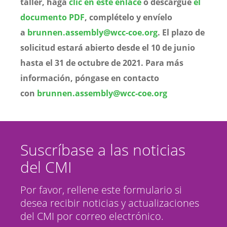
taller, haga
clic en este enlace
o descargue
el
documento PDF
, complételo y envíelo
a
brunnen.assembly@wcc-coe.org
. El plazo de
solicitud estará abierto desde el 10 de junio
hasta el 31 de octubre de 2021. Para más
información, póngase en contacto
con
brunnen.assembly@wcc-coe.org
Suscríbase a las noticias
del CMI
Por favor, rellene este formulario si
desea recibir noticias y actualizaciones
del CMI por correo electrónico.